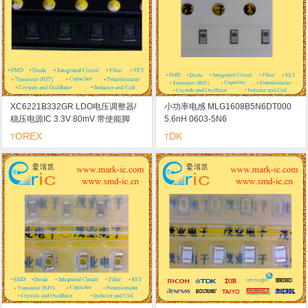
XC6221B332GR LDO电压调整器/
小功率电感 MLG1608B5N6DT000
稳压电源IC 3.3V 80mV 带使能脚
5.6nH 0603-5N6
EN/CE USP-4 marking/标记 3B2 短
OREX
DK
T
T
路保护 过热保护