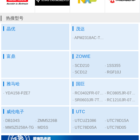
热搜型号
晶优
茂达
APM2318AC-TRL
富鼎
ZOWIE
SCD210
1SS355
SCD12
RGF10J
雅马哈
国巨
YDA158-PZE7
RC0402FR-07300RL
RC0805JR-075K6L
SR0603JR-7T1KL
RC1210JR-0756RL
威伦电子
UTC
DB104S
ZMM5226B
UTCUZ1086
UTC78D15A
MMSZ5258A-TG
MD5S
UTC78D05A
UTC78D05