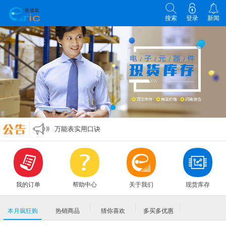
搜索
登录
新闻
各类电子元器件选型原则
零欧姆电阻的作用
万能表实用口诀
MLCC各大原厂命名规则编码规格大全
各类电子元器件选型原则
零欧姆电阻的作用
我的订单
帮助中心
关于我们
现货库存
本月疯狂购
热销商品
猜你喜欢
多买多优惠