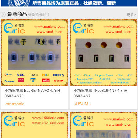
最新商品
好货抢先购！
更多
>
小功率电感 ELJRE4N7JF2 4.7nH
小功率电感 TFL0816-4N7 4.7nH
0603-4N7J
0603-4N7
anasonic
USUMU
P
S