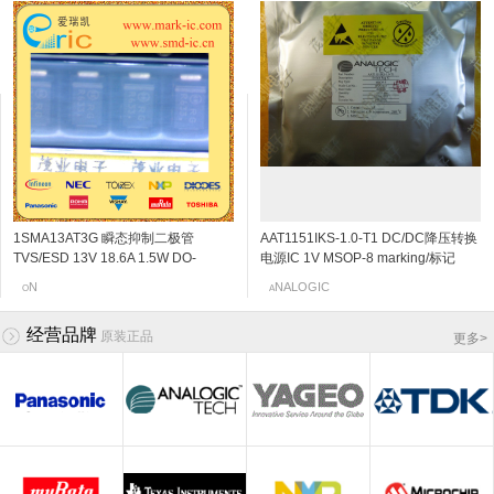
1SMA13AT3G 瞬态抑制二极管
2SC5108-Y NPN三极管 20V 30mA
KST4125 PNP三极管 -30V
2SK3230 N沟道结型场效应管 20v
AAT1151IKS-1.0-T1 DC/DC降压转换
2SC4666 NPN三极管 50V
KST42 NPN三极管 300V
2SK198-Q N沟道结型场效应管 30v
TVS/ESD 13V 18.6A 1.5W DO-
6Ghz 120~240 SOT-523/SSM
-200mA/-0.2A 200MHz 50~150
0.06~0.11mA SOT-523 marking/标记
电源IC 1V MSOP-8 marking/标记
150mA/0.15A 250MHz 600~3600
500mA/0.5A 50MHz 40 500mV/0.5V
2~6mA SOT-23 marking/标记 10Q 低
214AC/SMA-13V 标记RG
marking/标记 MC VCO应用
-400mV/-0.4V SOT-23/SC-59
j5 阻抗变换器
JHN 850kHz的700MA同步降压DC
120mV/0.12V SOT-323/SC-70/USM
SOT-23/SC-59 marking/标记 1D 高电
频放大
OSHIBA
EC
N
EC
NALOGIC
OSHIBA
AMSUNG
anasonic
O
T
K
N
A
T
S
P
marking/标记 2D
/DC转换器,内部开关
marking/标记 PB 音频通用放大器
压晶体管
经营品牌
原装正品
更多
>