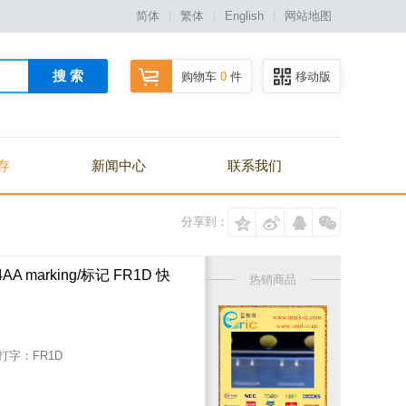
简体
|
繁体
|
English
|
网站地图
搜 索
购物车
0
件
移动版
存
新闻中心
联系我们
分享到：
4AA marking/标记 FR1D 快
热销商品
/打字：
FR1D