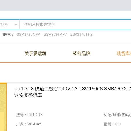
热门搜索：
SSM3K35MFV
SSM3J36MFV
2SK3376TT-B
关于爱瑞凯
经营品牌
现货库
FR1D-13 快速二极管 140V 1A 1.3V 150nS SMB/DO-21
速恢复整流器
型号：
FR1D-13
标记/丝印/代码
厂家：
VISHAY
批号：
05+