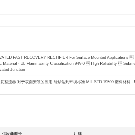
TED FAST RECOVERY RECTIFIER For Surface Mounted Applications  Capa
c Material - UL Flammability Classification 94V-0  High Reliability  Subm
ated Junction
整流器 对于表面安装的应用 能够达到环境标准 MIL-STD-19500 塑料材料 - U
供应商型号
厂牌