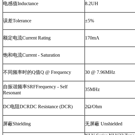
电感值Inductance
8.2UH
误差Tolerance
±5%
额定电流Current Rating
170mA
饱和电流Current - Saturation
不同频率时的Q值Q @ Frequency
30 @ 7.96MHz
自振谐频率SRFFrequency - Self
35MHz
Resonant
DC电阻DCRDC Resistance (DCR)
2Ω/Ohm
屏蔽Shielding
无屏蔽 Unshielded