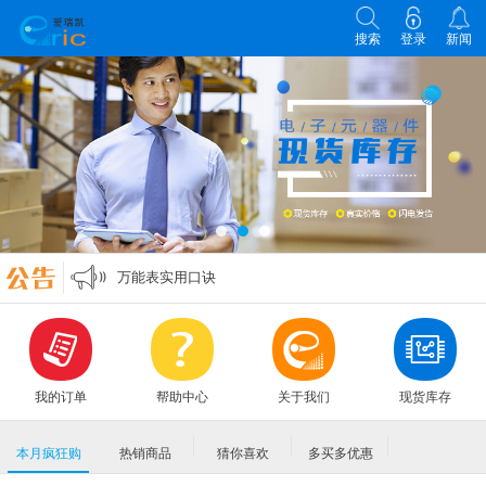
搜索
登录
新闻
各类电子元器件选型原则
零欧姆电阻的作用
万能表实用口诀
MLCC各大原厂命名规则编码规格大全
各类电子元器件选型原则
零欧姆电阻的作用
我的订单
帮助中心
关于我们
现货库存
本月疯狂购
热销商品
猜你喜欢
多买多优惠