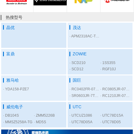
热搜型号
晶优
茂达
APM2318AC-TRL
富鼎
ZOWIE
SCD210
1SS355
SCD12
RGF10J
雅马哈
国巨
YDA158-PZE7
RC0402FR-07300RL
RC0805JR-075K6L
SR0603JR-7T1KL
RC1210JR-0756RL
威伦电子
UTC
DB104S
ZMM5226B
UTCUZ1086
UTC78D15A
MMSZ5258A-TG
MD5S
UTC78D05A
UTC78D05