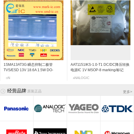
1SMA13AT3G 瞬态抑制二极管
2SC5108-Y NPN三极管 20V 30mA
ZXTD4591E6TA(UZXTD4591E6TA)
2SK3230 N沟道结型场效应管 20v
AAT1151IKS-1.0-T1 DC/DC降压转换
2SC4666 NPN三极管 50V
RT1N151U 带阻NPN三极管 50V
2SK198-Q N沟道结型场效应管 30v
TVS/ESD 13V 18.6A 1.5W DO-
6Ghz 120~240 SOT-523/SSM
NPN+PNP复合三极管 80V/-80V
0.06~0.11mA SOT-523 marking/标记
电源IC 1V MSOP-8 marking/标记
150mA/0.15A 250MHz 600~3600
200mA/0.2A 100k 100k SOT-523
2~6mA SOT-23 marking/标记 10Q 低
214AC/SMA-13V 标记RG
marking/标记 MC VCO应用
1A/-1A 100~300 SOT-163/SOT23-6
j5 阻抗变换器
JHN 850kHz的700MA同步降压DC
120mV/0.12V SOT-323/SC-70/USM
marking/标记 NA
频放大
OSHIBA
ETEX
N
EC
NALOGIC
OSHIBA
anasonic
ITSUBISHI
O
T
Z
N
A
T
M
P
标记4591 用于开关/数字电路
/DC转换器,内部开关
marking/标记 PB 音频通用放大器
经营品牌
原装正品
更多
>