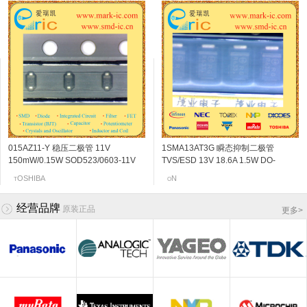
015AZ11-Y 稳压二极管 11V
BF776 NPN三极管 13V 50mA 46Ghz
FA1L3Z 带阻NPN三极管 60V
2SK210-GR N沟道结型场效应管 18v
1SMA13AT3G 瞬态抑制二极管
2SC5108-Y NPN三极管 20V 30mA
FA1L3Z 带阻NPN三极管 60V
2SK3230 N沟道结型场效应管 20v
150mW/0.15W SOD523/0603-11V
180 SOT-343 marking/标记 R3s 高性
100mA/0.1A 4.7k 增益100-600 SOT-
6~14mA SOT-23 marking/标记 YG
TVS/ESD 13V 18.6A 1.5W DO-
6Ghz 120~240 SOT-523/SSM
100mA/0.1A 4.7k 增益100-600 SOT-
0.06~0.11mA SOT-523 marking/标记
marking/标记 11 恒压调节
能低噪声放大器
23/SC-59 marking/标记 L36
FM调谐VHF频带放大
214AC/SMA-13V 标记RG
marking/标记 MC VCO应用
23/SC-59 marking/标记 L37
j5 阻抗变换器
NFINEON
OSHIBA
OSHIBA
EC
OSHIBA
N
EC
EC
T
I
N
T
O
T
N
N
经营品牌
原装正品
更多
>