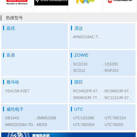
热搜型号
晶优
茂达
APM2318AC-TRL
富鼎
ZOWIE
SCD210
1SS355
SCD12
RGF10J
雅马哈
国巨
YDA158-PZE7
RC0402FR-07300RL
RC0805JR-075K6L
SR0603JR-7T1KL
RC1210JR-0756RL
威伦电子
UTC
DB104S
ZMM5226B
UTCUZ1086
UTC78D15A
MMSZ5258A-TG
MD5S
UTC78D05A
UTC78D05