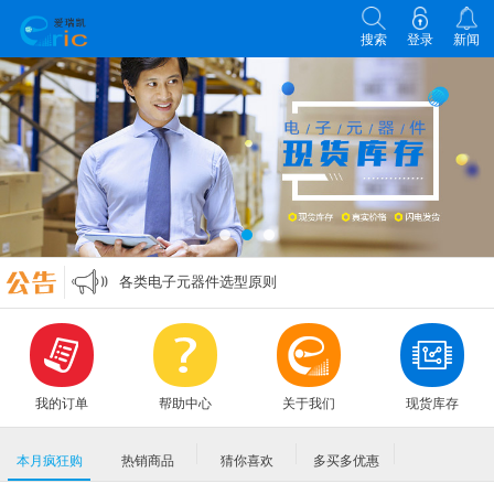
搜索
登录
新闻
各类电子元器件选型原则
零欧姆电阻的作用
万能表实用口诀
MLCC各大原厂命名规则编码规格大全
各类电子元器件选型原则
零欧姆电阻的作用
我的订单
帮助中心
关于我们
现货库存
本月疯狂购
热销商品
猜你喜欢
多买多优惠