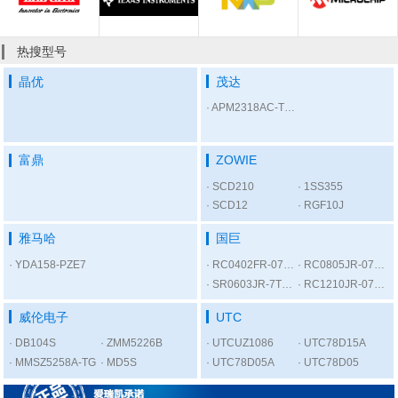
热搜型号
晶优
茂达
APM2318AC-TRL
富鼎
ZOWIE
SCD210
1SS355
SCD12
RGF10J
雅马哈
国巨
YDA158-PZE7
RC0402FR-07300RL
RC0805JR-075K6L
SR0603JR-7T1KL
RC1210JR-0756RL
威伦电子
UTC
DB104S
ZMM5226B
UTCUZ1086
UTC78D15A
MMSZ5258A-TG
MD5S
UTC78D05A
UTC78D05