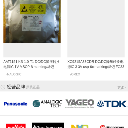
AAT1151IKS-1.0-T1 DC/DC降压转换
2SC5108-Y NPN三极管 20V 30mA
GS2927Z18F 电压调整器/稳压电源IC
2SK3230 N沟道结型场效应管 20v
XC9215A33CDR DC/DC降压转换电
2SC4666 NPN三极管 50V
小功率电感 LEMC3225T101K
2SK198-Q N沟道结型场效应管 30v
电源IC 1V MSOP-8 marking/标记
6Ghz 120~240 SOT-523/SSM
使能脚EN/CE SOT-23 marking/标记
0.06~0.11mA SOT-523 marking/标记
源IC 3.3V usp-6c marking/标记 FC33
150mA/0.15A 250MHz 600~3600
100UH 3225-101 101K
2~6mA SOT-23 marking/标记 10Q 低
JHN 850kHz的700MA同步降压DC
marking/标记 MC VCO应用
CDF 短路保护 过热保护
j5 阻抗变换器
同步驱动器TR
120mV/0.12V SOT-323/SC-70/USM
频放大
NALOGIC
OSHIBA
LOBALTECH
EC
OREX
OSHIBA
AIYO
anasonic
A
T
G
N
T
T
T
P
/DC转换器,内部开关
marking/标记 PB 音频通用放大器
经营品牌
原装正品
更多
>