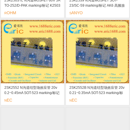
2SK2503TL N沟道MOSFET 60V 5A
2SK2539 N沟道MOSFET SOT-
TO-252/D-PAK marking/标记 K2503
23/SC-59 marking/标记 AK6 高频放
低导通电阻/开关速度/快宽SOA/4V驱
大器/模拟开关
OHM
ANYO
R
S
动
2SK2552 N沟道结型场效应管 20v
2SK2552B N沟道结型场效应管 20v
0.2~0.45mA SOT-523 marking/标记
0.21~0.35mA SOT-523 marking/标
J6 高正向转移导纳
记 CH radio 和电话
EC
EC
N
N