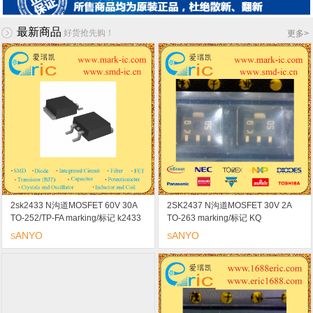
最新商品
好货抢先购！
更多
>
2sk2433 N沟道MOSFET 60V 30A
2SK2437 N沟道MOSFET 30V 2A
TO-252/TP-FA marking/标记 k2433
TO-263 marking/标记 KQ
低导通电阻/低电压驱动
ANYO
ANYO
S
S