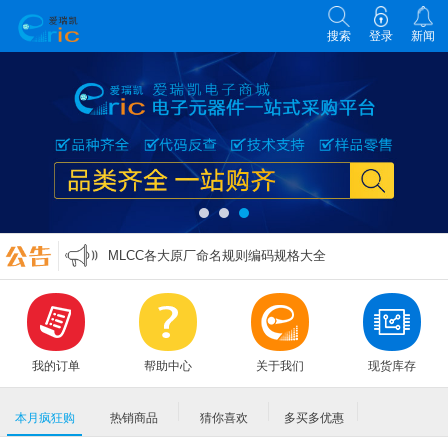
搜索
登录
新闻
各类电子元器件选型原则
零欧姆电阻的作用
万能表实用口诀
MLCC各大原厂命名规则编码规格大全
各类电子元器件选型原则
零欧姆电阻的作用
我的订单
帮助中心
关于我们
现货库存
本月疯狂购
热销商品
猜你喜欢
多买多优惠