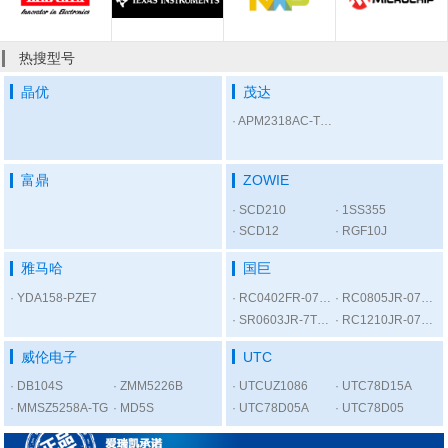
热搜型号
晶优
茂达
APM2318AC-TRL
富鼎
ZOWIE
SCD210
1SS355
SCD12
RGF10J
雅马哈
国巨
YDA158-PZE7
RC0402FR-07300RL
RC0805JR-075K6L
SR0603JR-7T1KL
RC1210JR-0756RL
威伦电子
UTC
DB104S
ZMM5226B
UTCUZ1086
UTC78D15A
MMSZ5258A-TG
MD5S
UTC78D05A
UTC78D05