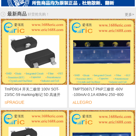
最新商品
好货抢先购！
更多
>
TmPD914 开关二极管 100V SOT-
TMPT5087LT PNP三极管 -60V
23/SC-59 marking/标记 5D 高速开
-100mA/-0.1A 40MHz 250~800
关/限幅器
-300mV/-0.3V SOT-23 marking/标记
PRAGUE
LLEGRO
S
A
2Q