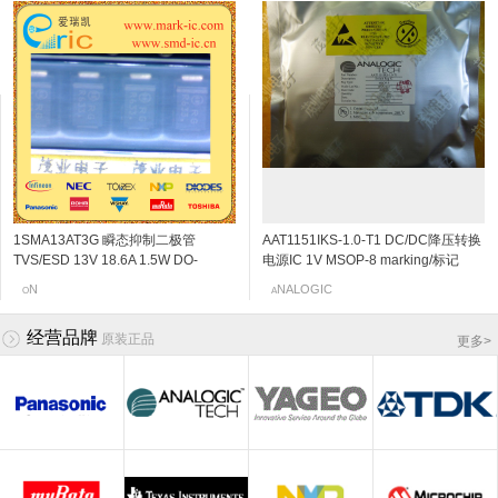
1SMA13AT3G 瞬态抑制二极管
2SC5108-Y NPN三极管 20V 30mA
贴片电解电容 ECEV10A100SR 100?
2SK3230 N沟道结型场效应管 20v
AAT1151IKS-1.0-T1 DC/DC降压转换
2SC4666 NPN三极管 50V
贴片电解电容 ECEV1AA220X 22?F
2SK198-Q N沟道结型场效应管 30v
TVS/ESD 13V 18.6A 1.5W DO-
6Ghz 120~240 SOT-523/SSM
F 4X5.4 marking/标记 16V10UF
0.06~0.11mA SOT-523 marking/标记
电源IC 1V MSOP-8 marking/标记
150mA/0.15A 250MHz 600~3600
5X6 marking/标记 10V22UF
2~6mA SOT-23 marking/标记 10Q 低
214AC/SMA-13V 标记RG
marking/标记 MC VCO应用
j5 阻抗变换器
JHN 850kHz的700MA同步降压DC
120mV/0.12V SOT-323/SC-70/USM
频放大
OSHIBA
anasonic
N
EC
NALOGIC
OSHIBA
anasonic
anasonic
O
T
P
N
A
T
P
P
/DC转换器,内部开关
marking/标记 PB 音频通用放大器
经营品牌
原装正品
更多
>