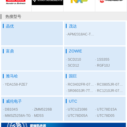
热搜型号
晶优
茂达
APM2318AC-TRL
富鼎
ZOWIE
SCD210
1SS355
SCD12
RGF10J
雅马哈
国巨
YDA158-PZE7
RC0402FR-07300RL
RC0805JR-075K6L
SR0603JR-7T1KL
RC1210JR-0756RL
威伦电子
UTC
DB104S
ZMM5226B
UTCUZ1086
UTC78D15A
MMSZ5258A-TG
MD5S
UTC78D05A
UTC78D05