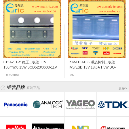
015AZ11-Y 稳压二极管 11V
BF776 NPN三极管 13V 50mA 46Ghz
TZM5238B-GS08 稳压二极管 8.7V
2SK210-GR N沟道结型场效应管 18v
1SMA13AT3G 瞬态抑制二极管
2SC5108-Y NPN三极管 20V 30mA
GDZ9V1B-V-GS08 稳压二极管 9.1V
2SK3230 N沟道结型场效应管 20v
150mW/0.15W SOD523/0603-11V
180 SOT-343 marking/标记 R3s 高性
500mW/0.5W SOD80/LL34-8.7V
6~14mA SOT-23 marking/标记 YG
TVS/ESD 13V 18.6A 1.5W DO-
6Ghz 120~240 SOT-523/SSM
200mW/0.2W SOD323/0805-9.1V
0.06~0.11mA SOT-523 marking/标记
marking/标记 11 恒压调节
能低噪声放大器
marking/标记 尖锐的反向特性/低反向
FM调谐VHF频带放大
214AC/SMA-13V 标记RG
marking/标记 MC VCO应用
marking/标记 T7 低的齐纳阻抗/低漏
j5 阻抗变换器
NFINEON
OSHIBA
ISHAY
OSHIBA
OSHIBA
ISHAY
N
EC
T
I
V
T
O
T
V
N
电流水平/可提供更严格的公差/高稳定
电流
性/低噪音
经营品牌
原装正品
更多
>