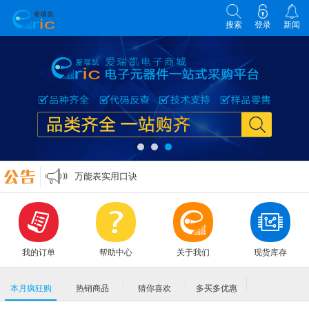
搜索
登录
新闻
各类电子元器件选型原则
零欧姆电阻的作用
万能表实用口诀
MLCC各大原厂命名规则编码规格大全
各类电子元器件选型原则
零欧姆电阻的作用
我的订单
帮助中心
关于我们
现货库存
本月疯狂购
热销商品
猜你喜欢
多买多优惠