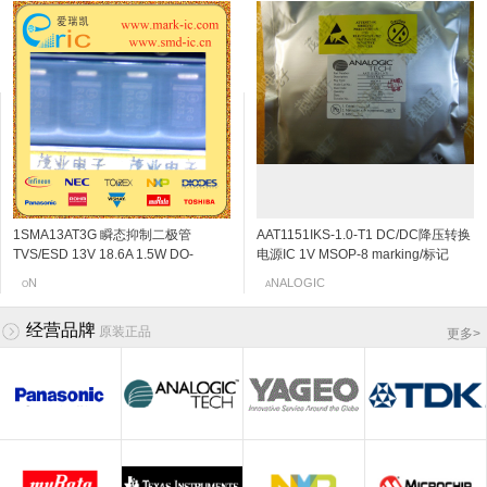
1SMA13AT3G 瞬态抑制二极管
2SC5108-Y NPN三极管 20V 30mA
贴片电解电容 CUXAE1A470MCA 6M
2SK3230 N沟道结型场效应管 20v
AAT1151IKS-1.0-T1 DC/DC降压转换
2SC4666 NPN三极管 50V
贴片电解电容 CUXAE1A470MLAQ
2SK198-Q N沟道结型场效应管 30v
TVS/ESD 13V 18.6A 1.5W DO-
6Ghz 120~240 SOT-523/SSM
marking/标记 10V47UF
0.06~0.11mA SOT-523 marking/标记
电源IC 1V MSOP-8 marking/标记
150mA/0.15A 250MHz 600~3600
6M marking/标记 10V47UF
2~6mA SOT-23 marking/标记 10Q 低
214AC/SMA-13V 标记RG
marking/标记 MC VCO应用
j5 阻抗变换器
JHN 850kHz的700MA同步降压DC
120mV/0.12V SOT-323/SC-70/USM
频放大
OSHIBA
ANYO
N
EC
NALOGIC
OSHIBA
ANYO
anasonic
O
T
S
N
A
T
S
P
/DC转换器,内部开关
marking/标记 PB 音频通用放大器
经营品牌
原装正品
更多
>