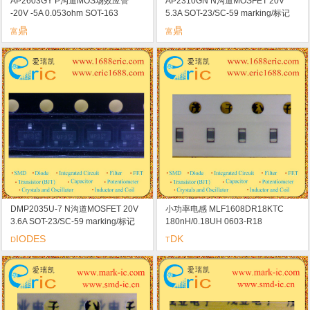
AP2603GY P沟道MOS场效应管
AP2310GN N沟道MOSFET 20V
-20V -5A 0.053ohm SOT-163
5.3A SOT-23/SC-59 marking/标记
marking/标记 Y3 快速开关 2.5V驱动
ND 低导通电阻
鼎
鼎
富
富
DMP2035U-7 N沟道MOSFET 20V
小功率电感 MLF1608DR18KTC
3.6A SOT-23/SC-59 marking/标记
180nH/0.18UH 0603-R18
MPS 高密度电池设计低RDS/高饱和
IODES
DK
D
T
电流能力