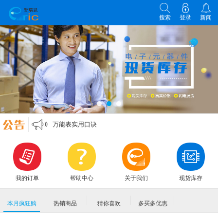
搜索
登录
新闻
各类电子元器件选型原则
零欧姆电阻的作用
万能表实用口诀
MLCC各大原厂命名规则编码规格大全
各类电子元器件选型原则
零欧姆电阻的作用
我的订单
帮助中心
关于我们
现货库存
本月疯狂购
热销商品
猜你喜欢
多买多优惠