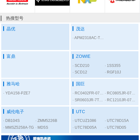
热搜型号
晶优
茂达
APM2318AC-TRL
富鼎
ZOWIE
SCD210
1SS355
SCD12
RGF10J
雅马哈
国巨
YDA158-PZE7
RC0402FR-07300RL
RC0805JR-075K6L
SR0603JR-7T1KL
RC1210JR-0756RL
威伦电子
UTC
DB104S
ZMM5226B
UTCUZ1086
UTC78D15A
MMSZ5258A-TG
MD5S
UTC78D05A
UTC78D05