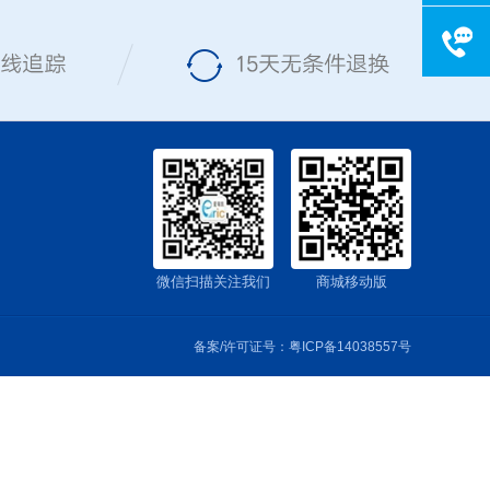
客服电话075
工作时间:周一
微信扫描关注我们
商城移动版
备案/许可证号：
粤ICP备14038557号