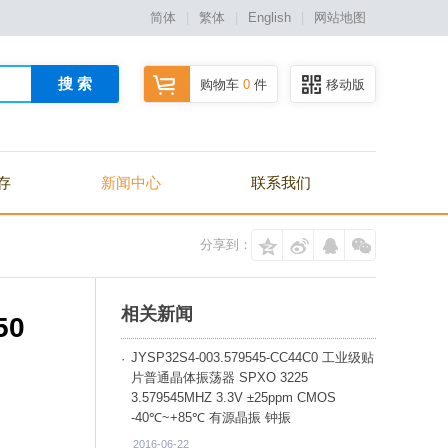
简体
|
繁体
|
English
|
网站地图
搜 索
购物车
0
件
移动版
存
新闻中心
联系我们
分享到：
相关新闻
50
JYSP32S4-003.579545-CC44C0 工业级贴
片普通晶体振荡器 SPXO 3225
3.579545MHZ 3.3V ±25ppm CMOS
-40℃~+85℃ 有源晶振 钟振
2016-06-22