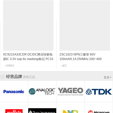
XC9215A33CDR DC/DC降压转换电
2SA1576A PNP三极管 -60V
小功率电感 LK21254R7M 4.7UH
2SK1847-TB N沟道MOSFET 30V
2SC1623 NPN三极管 60V
2SA1461 PNP三极管 -40V
小功率电感 LK2125R22K-T
2SK1399 N沟道MOSFET 50V
源IC 3.3V usp-6c marking/标记 FC33
-150mA/-0.15A 140MHz 120~270
0805-4R7M
500mA/0.5A SOT-23/SC-59 marking/
100mA/0.1A 250MHz 200~400
-200mA/-0.2A 510MHz 100~200
220nH/0.22UH 0805-R22K
100mA/0.1A SOT-23/SC-59 marking/
同步驱动器TR
-500mV/-0.5V SOT-323/UMT3
标记 KJ 低导通电阻/高速度开关/低电
300mV/0.3V SOT-23/SC-59 marking/
-100mV/-0.1V SOT-23/SC-59
标记 G12 低电压驱动/高输入阻抗
OREX
AIYO
ANYO
OHM
AIYO
EC
EC
EC
T
R
T
S
N
N
T
N
marking/标记 FQ
压驱动
标记 L6 音频高增益放大器
marking/标记 Y23 高频放大器/开关
经营品牌
原装正品
更多
>