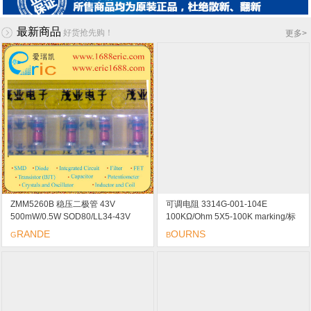
最新商品
好货抢先购！
更多
>
ZMM5260B 稳压二极管 43V
可调电阻 3314G-001-104E
500mW/0.5W SOD80/LL34-43V
100KΩ/Ohm 5X5-100K marking/标
marking/标记
记 15
RANDE
OURNS
G
B