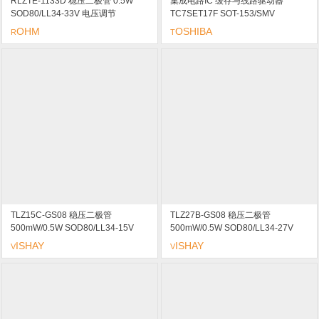
RLZTE-1133D 稳压二极管 0.5W
集成电路IC 缓存与线路驱动器
SOD80/LL34-33V 电压调节
TC7SET17F SOT-153/SMV
marking/标记 GL
OHM
OSHIBA
R
T
TLZ15C-GS08 稳压二极管
TLZ27B-GS08 稳压二极管
500mW/0.5W SOD80/LL34-15V
500mW/0.5W SOD80/LL34-27V
marking/标记 非常尖锐的反向特性/
marking/标记 尖锐的反向特性/低反
ISHAY
ISHAY
V
V
低反向电流水平/提供更严格的公差/
向电流水平/可提供更严格的公差/高
高稳定性/低噪音
稳定性/低噪音