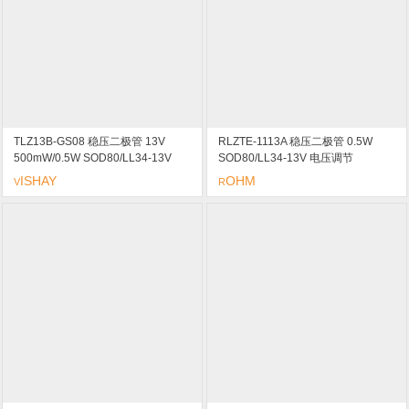
TLZ13B-GS08 稳压二极管 13V
RLZTE-1113A 稳压二极管 0.5W
500mW/0.5W SOD80/LL34-13V
SOD80/LL34-13V 电压调节
marking/标记 非常尖锐的反向特性/
ISHAY
OHM
V
R
低反向电流水平/严格的公差/高稳定
性/低噪音