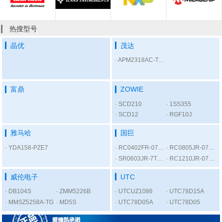
热搜型号
晶优
茂达
APM2318AC-TRL
富鼎
ZOWIE
SCD210
1SS355
SCD12
RGF10J
雅马哈
国巨
YDA158-PZE7
RC0402FR-07300RL
RC0805JR-075K6L
SR0603JR-7T1KL
RC1210JR-0756RL
威伦电子
UTC
DB104S
ZMM5226B
UTCUZ1086
UTC78D15A
MMSZ5258A-TG
MD5S
UTC78D05A
UTC78D05