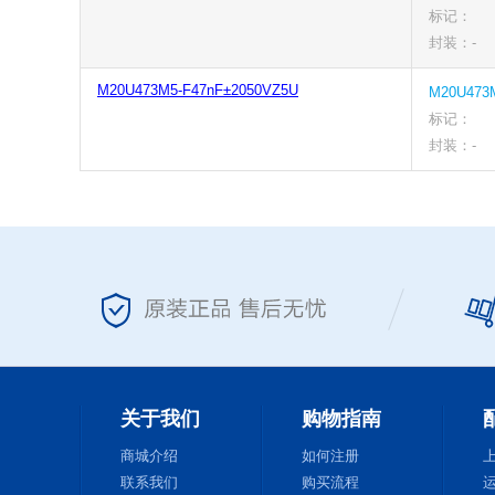
标记：
封装：-
M20U473M5-F47nF±2050VZ5U
M20U473
标记：
封装：-
关于我们
购物指南
商城介绍
如何注册
联系我们
购买流程