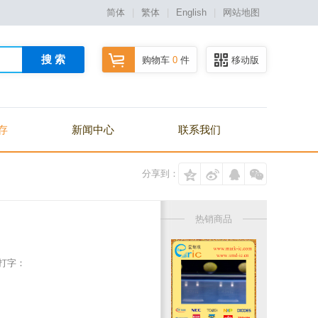
简体
|
繁体
|
English
|
网站地图
搜 索
购物车
0
件
移动版
存
新闻中心
联系我们
分享到：
热销商品
/打字：