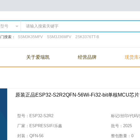
热门搜索：
SSM3K35MFV
SSM3J36MFV
2SK3376TT-B
关于爱瑞凯
经营品牌
现货库
原装正品ESP32-S2R2QFN-56Wi-Fi32-bit单核MCU芯片
型号：
ESP32-S2R2
标记/丝印/代码
厂家：
ESPRESSIF/乐鑫
批号：
2025
封装：
QFN-56
整包数量：
0