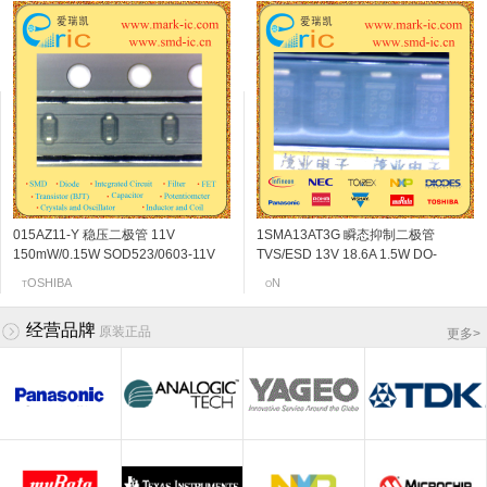
015AZ11-Y 稳压二极管 11V
BF776 NPN三极管 13V 50mA 46Ghz
NJU7241F31 LDO电压调整器/稳压电
2SK210-GR N沟道结型场效应管 18v
1SMA13AT3G 瞬态抑制二极管
2SC5108-Y NPN三极管 20V 30mA
NJU7241F50 LDO电压调整器/稳压电
2SK3230 N沟道结型场效应管 20v
150mW/0.15W SOD523/0603-11V
180 SOT-343 marking/标记 R3s 高性
源IC 3.1V 200mV/0.2V SOT-
6~14mA SOT-23 marking/标记 YG
TVS/ESD 13V 18.6A 1.5W DO-
6Ghz 120~240 SOT-523/SSM
源IC 5V 200mV/0.2V SOT-
0.06~0.11mA SOT-523 marking/标记
marking/标记 11 恒压调节
能低噪声放大器
153/MTP5/SOT23-5 marking/标记
FM调谐VHF频带放大
214AC/SMA-13V 标记RG
marking/标记 MC VCO应用
153/MTP5/SOT23-5 marking/标记
j5 阻抗变换器
NFINEON
RC
OSHIBA
OSHIBA
RC
OSHIBA
N
EC
T
I
J
T
O
T
J
N
CP 短路保护 过热保护
C4 短路保护 过热保护
经营品牌
原装正品
更多
>