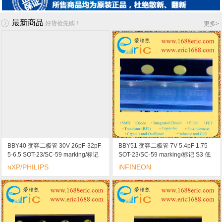
最新商品
好货抢先购！
更多
>
BBY40 变容二极管 30V 26pF-32pF
BBY51 变容二极管 7V 5.4pF 1.75
5-6.5 SOT-23/SC-59 marking/标记
SOT-23/SC-59 marking/标记 S3 低
S2 超高频调谐/高电容率/高线性度
调谐电压
XP/PHILIPS
NFINEON
N
I