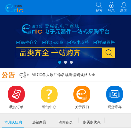
搜索
登录
新闻
各类电子元器件选型原则
零欧姆电阻的作用
万能表实用口诀
MLCC各大原厂命名规则编码规格大全
各类电子元器件选型原则
零欧姆电阻的作用
我的订单
帮助中心
关于我们
现货库存
本月疯狂购
热销商品
猜你喜欢
多买多优惠