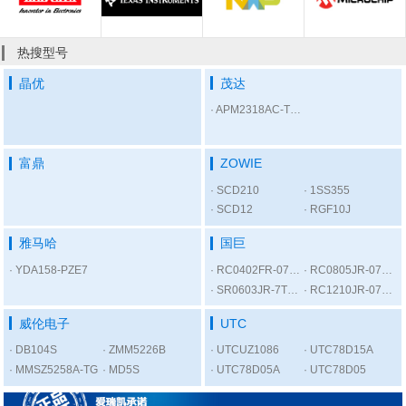
热搜型号
晶优
茂达
APM2318AC-TRL
富鼎
ZOWIE
SCD210
1SS355
SCD12
RGF10J
雅马哈
国巨
YDA158-PZE7
RC0402FR-07300RL
RC0805JR-075K6L
SR0603JR-7T1KL
RC1210JR-0756RL
威伦电子
UTC
DB104S
ZMM5226B
UTCUZ1086
UTC78D15A
MMSZ5258A-TG
MD5S
UTC78D05A
UTC78D05