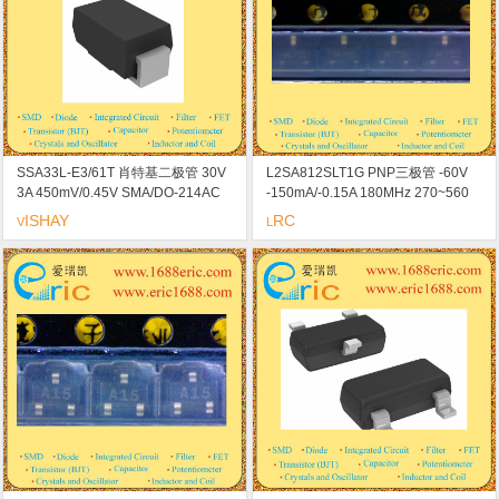
SSA33L-E3/61T 肖特基二极管 30V
L2SA812SLT1G PNP三极管 -60V
3A 450mV/0.45V SMA/DO-214AC
-150mA/-0.15A 180MHz 270~560
marking/标记 33L 低压降
-300mV/-0.3V SOT-23/SC-59
ISHAY
RC
V
L
marking/标记 M7 高电压