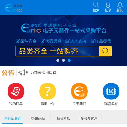
搜索
登录
新闻
各类电子元器件选型原则
零欧姆电阻的作用
万能表实用口诀
MLCC各大原厂命名规则编码规格大全
各类电子元器件选型原则
零欧姆电阻的作用
我的订单
帮助中心
关于我们
现货库存
本月疯狂购
热销商品
猜你喜欢
多买多优惠