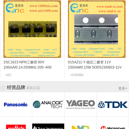
2SC1623 NPN三极管 60V
2SA1461 PNP三极管 -40V
LM3Z10VT1G 稳压二极管 10V
2SK1399 N沟道MOSFET 50V
015AZ11-Y 稳压二极管 11V
BF776 NPN三极管 13V 50mA 46Ghz
AAT3242ITP-QQ-T1 LDO电压调整器/
2SK210-GR N沟道结型场效应管 18v
100mA/0.1A 250MHz 200~400
-200mA/-0.2A 510MHz 100~200
200mW/0.2W SOD323/0805-10v
100mA/0.1A SOT-23/SC-59 marking/
150mW/0.15W SOD523/0603-11V
180 SOT-343 marking/标记 R3s 高性
稳压电源IC 2.8/2.8V 400mV/200mV
6~14mA SOT-23 marking/标记 YG
300mV/0.3V SOT-23/SC-59 marking/
-100mV/-0.1V SOT-23/SC-59
marking/标记 wf
标记 G12 低电压驱动/高输入阻抗
marking/标记 11 恒压调节
能低噪声放大器
带使能脚EN/CE TSOPJW-12
FM调谐VHF频带放大
EC
EC
EC
电
NFINEON
OSHIBA
NALOGIC
OSHIBA
N
N
长
N
T
I
A
T
标记 L6 音频高增益放大器
marking/标记 Y23 高频放大器/开关
marking/标记 LDG 短路保护 过热保
护
经营品牌
原装正品
更多
>