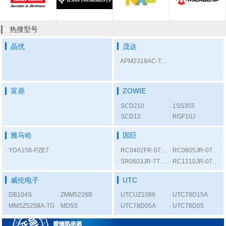
热搜型号
晶优
茂达
APM2318AC-TRL
富鼎
ZOWIE
SCD210
1SS355
SCD12
RGF10J
雅马哈
国巨
YDA158-PZE7
RC0402FR-07300RL
RC0805JR-075K6L
SR0603JR-7T1KL
RC1210JR-0756RL
威伦电子
UTC
DB104S
ZMM5226B
UTCUZ1086
UTC78D15A
MMSZ5258A-TG
MD5S
UTC78D05A
UTC78D05